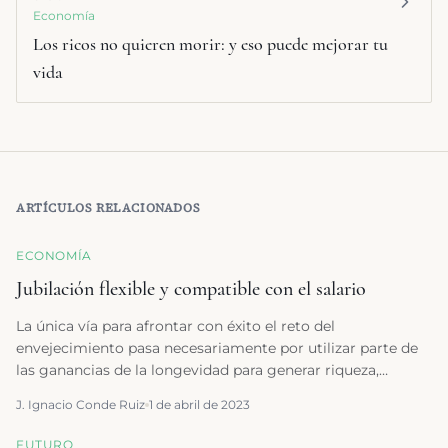
Economía
Los ricos no quieren morir: y eso puede mejorar tu
vida
ARTÍCULOS RELACIONADOS
ECONOMÍA
Jubilación flexible y compatible con el salario
La única vía para afrontar con éxito el reto del
envejecimiento pasa necesariamente por utilizar parte de
las ganancias de la longevidad para generar riqueza,
alargando la etapa laboral. Y para ello urge cambiar
J. Ignacio Conde Ruiz
1 de abril de 2023
radicalmente la forma en que nos jubilamos.
FUTURO