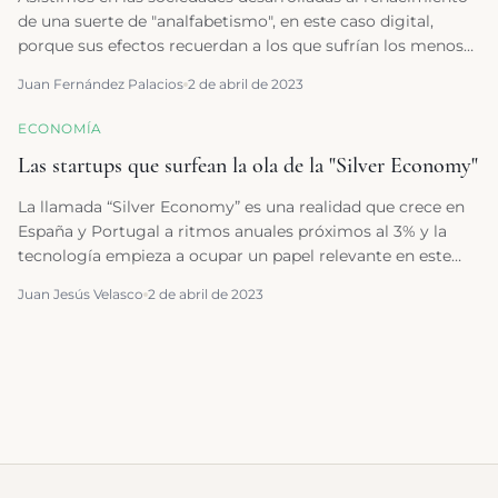
de una suerte de "analfabetismo", en este caso digital,
porque sus efectos recuerdan a los que sufrían los menos
favorecidos hace un siglo por su falta de capacidad lectora
Juan Fernández Palacios
2 de abril de 2023
o numérica. La buena noticia es que en nuestras actuales
sociedades democráticas ha arraigado una cultura de
ECONOMÍA
atención y ayuda a las capas de población más vulnerables
Las startups que surfean la ola de la "Silver Economy"
La llamada “Silver Economy” es una realidad que crece en
España y Portugal a ritmos anuales próximos al 3% y la
tecnología empieza a ocupar un papel relevante en este
segmento de mercado
Juan Jesús Velasco
2 de abril de 2023