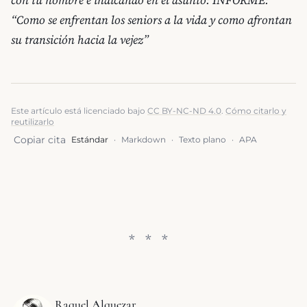
con tu nombre e indicando en el asunto: INFORME:
“Como se enfrentan los seniors a la vida y como afrontan
su transición hacia la vejez”
Este artículo está licenciado bajo
CC BY-NC-ND 4.0
.
Cómo citarlo y
reutilizarlo
Copiar cita
Estándar
·
Markdown
·
Texto plano
·
APA
Raquel Alquezar