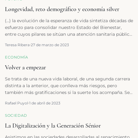
Longevidad, reto demográfico y economía silver
(…) la evolución de la esperanza de vida sintetiza décadas de
esfuerzo para consolidar nuestro Estado del Bienestar,
entre cuyos pilares se sitúan una atención sanitaria pública
y universal de calidad y una creciente mejora de los
Teresa Ribera
27 de marzo de 2023
cuidados a largo plazo y de la atención a la dependencia.
(…)
ECONOMÍA
Volver a empezar
Se trata de una nueva vida laboral, de una segunda carrera
distinta a la anterior, que conlleva más riesgos, pero
también más gratificaciones si la suerte los acompaña. Se
trata del camino definitivo hacia la jubilación
Rafael Puyol
1 de abril de 2023
SOCIEDAD
La Digitalización y la Generación Sénior
Asistimos en las sociedades desarrolladas al renacimiento