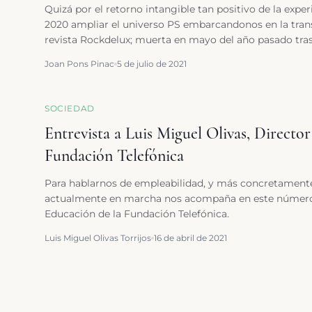
Quizá por el retorno intangible tan positivo de la ex
2020 ampliar el universo PS embarcandonos en la trans
revista Rockdelux; muerta en mayo del año pasado tras
publicación online para suscriptores en diciembre de 
Joan Pons Pinac
5 de julio de 2021
equipo de PS íbamos a buscar al kiosco con liturgia rel
podía desaparecer así como así. Durante años habíamo
festival (yo mismo era un colaborador habitual): habían
SOCIEDAD
un escenario (el más prestigioso de todos, ni más ni me
Entrevista a Luis Miguel Olivas, Directo
familia. Algo se rompía en nuestro interior si Rockdelux
Fundación Telefónica
Para hablarnos de empleabilidad, y más concretament
actualmente en marcha nos acompaña en este número L
Educación de la Fundación Telefónica.
Luis Miguel Olivas Torrijos
16 de abril de 2021