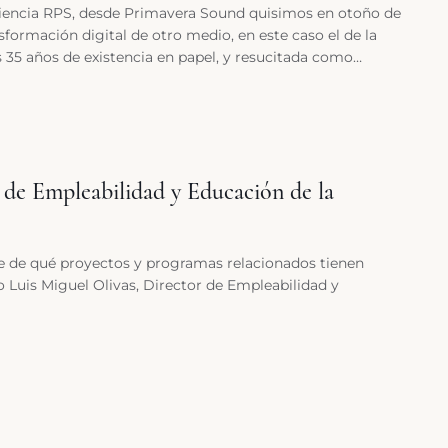
periencia RPS, desde Primavera Sound quisimos en otoño de
formación digital de otro medio, en este caso el de la
 35 años de existencia en papel, y resucitada como
2020. Rockdelux, la cabecera que todos los que formamos el
igiosa, como si fuera una guía sentimental-espiritual, no
s mantenido una relación muy estrecha entre revista y
 sido curators de la programación artística, habían tenido
nos: el Auditori del Parc del Fòrum), habían sido nuestra
r de Empleabilidad y Educación de la
 dejaba de existir.
e de qué proyectos y programas relacionados tienen
uis Miguel Olivas, Director de Empleabilidad y