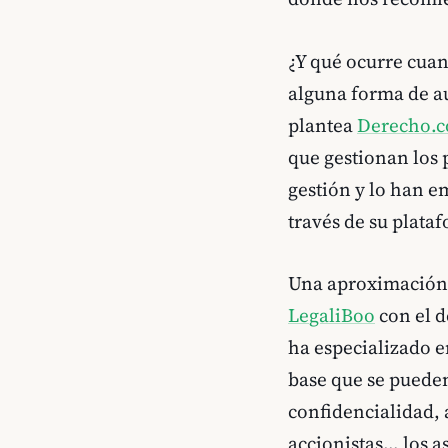
¿Y qué ocurre cuan
alguna forma de au
plantea
Derecho.
que gestionan los 
gestión y lo han e
través de su plata
Una aproximación s
Le
galiBoo
con el d
ha especializado e
base que se pueden
confidencialidad, 
accionistas… los as