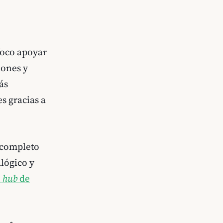
foco apoyar
iones y
ás
es gracias a
 completo
alógico y
n
hub
de