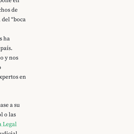
achos de
 del “boca
0
s ha
país.
o y nos
o
xpertos en
ase a su
l o las
a Legal
udicial.