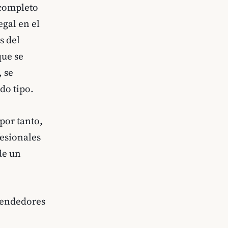
 completo
egal en el
s del
que se
 se
do tipo.
por tanto,
esionales
de un
prendedores