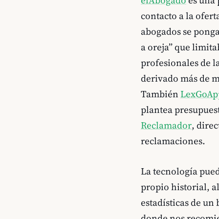
contacto a la ofert
abogados se pongan
a oreja” que limit
profesionales de l
derivado más de me
También
LexGoAp
plantea presupuest
Reclamador
, dire
reclamaciones.
La tecnología pued
propio historial, a
estadísticas de un
donde nos recomie