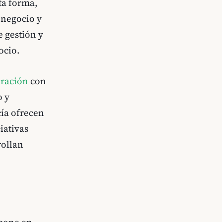
ta forma,
 negocio y
e gestión y
ocio.
eración
con
o y
cía ofrecen
iativas
rollan
pone en