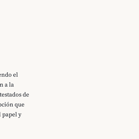
endo el
n a la
testados de
pción que
l papel y