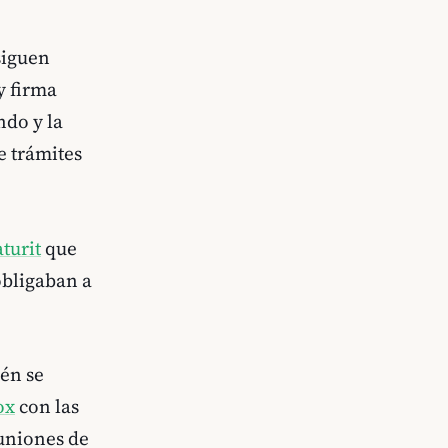
siguen
y firma
do y la
e trámites
turit
que
obligaban a
én se
ox
con las
euniones de