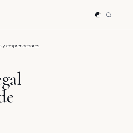
ups y emprendedores
egal
de