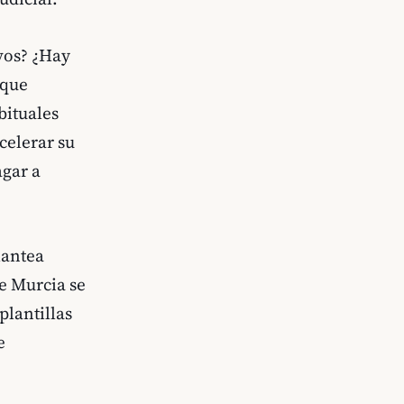
vos? ¿Hay
 que
bituales
celerar su
agar a
lantea
e Murcia se
plantillas
e