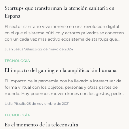
Startups que transforman la atención sanitaria en
España
El sector sanitario vive inmerso en una revolución digital
en el que el sistema público y actores privados se conectan
con un cada vez más activo ecosistema de startups que
digitalizan el sector y aportan mejores datos y servicios
Juan Jesús Velasco
22 de mayo de 2024
tanto al sistema sanitario como a los propios pacientes.
TECNOLOGÍA
El impacto del gaming en la amplificación humana
El impacto de la pandemia nos ha llevado a interactuar de
forma virtual con los objetos, personas y otras partes del
mundo. Hoy podemos mover drones con los gestos, pedir
un café sin nada más que nuestra mirada y los cirujanos
Lidia Pitzalis
25 de noviembre de 2021
cuentan con los “superpoderes” de la realidad mixta, para
acceder al punto exacto de la intervención.
TECNOLOGÍA
Es el momento de la teleconsulta