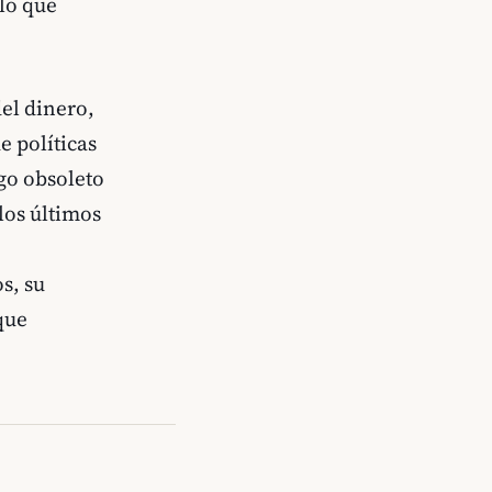
lo que
del dinero,
e políticas
go obsoleto
los últimos
s, su
que