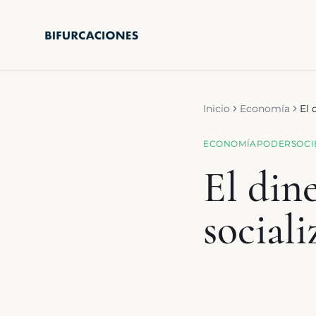
Saltar al contenido principal
Inicio
Economía
El 
ECONOMÍA
PODER
SOC
El dine
social