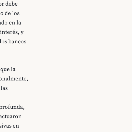
or debe
o de los
ado en la
interés, y
 los bancos
 que la
ionalmente,
 las
 profunda,
 actuaron
sivas en