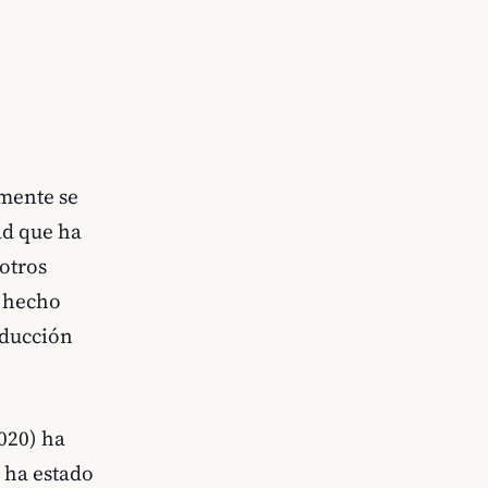
emente se
ad que ha
 otros
n hecho
oducción
020) ha
 ha estado