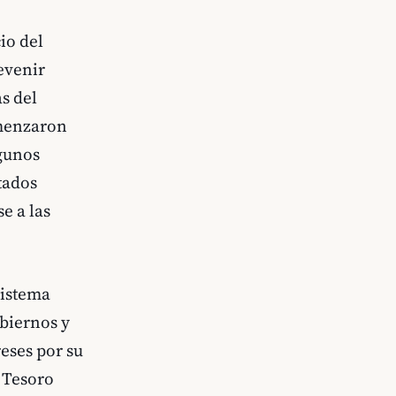
io del
devenir
s del
omenzaron
lgunos
tados
e a las
sistema
obiernos y
eses por su
l Tesoro