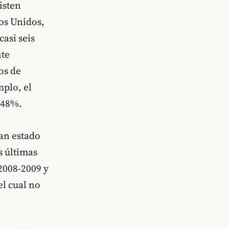
isten
dos Unidos,
casi seis
nte
os de
mplo, el
,48%.
han estado
s últimas
2008-2009 y
l cual no