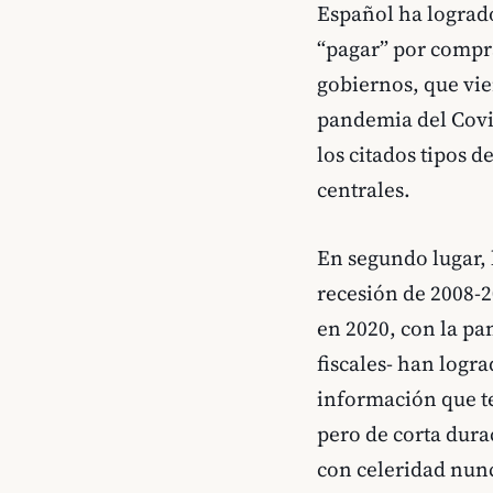
Español ha logrado
“pagar” por compra
gobiernos, que vie
pandemia del Covid
los citados tipos d
centrales.
En segundo lugar, 
recesión de 2008-2
en 2020, con la pa
fiscales- han logr
información que t
pero de corta durac
con celeridad nunc