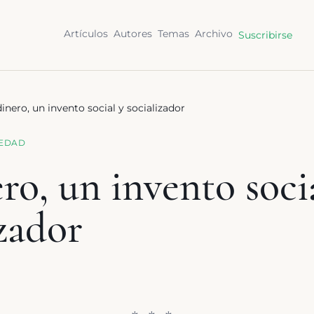
Artículos
Autores
Temas
Archivo
Suscribirse
dinero, un invento social y socializador
IEDAD
ro, un invento soci
izador