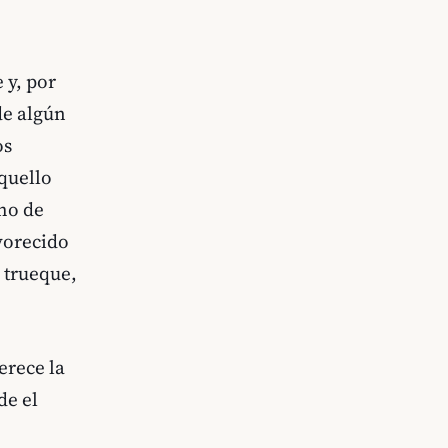
 y, por
de algún
os
quello
ho de
avorecido
 trueque,
erece la
de el