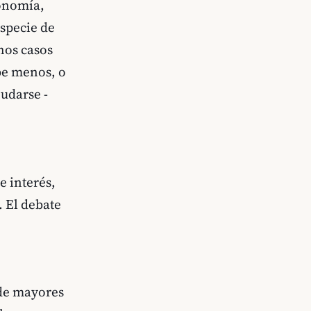
conomía,
specie de
hos casos
be menos, o
udarse -
e interés,
. El debate
 de mayores