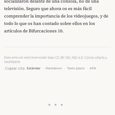
socializaron delante de una consola, no de una
televisión. Seguro que ahora os es más fácil
comprender la importancia de los videojuegos, y de
todo lo que os han contado sobre ellos en los
artículos de Bifurcaciones 10.
Este artículo está licenciado bajo
CC BY-NC-ND 4.0
.
Cómo citarlo y
reutilizarlo
Copiar cita
Estándar
·
Markdown
·
Texto plano
·
APA