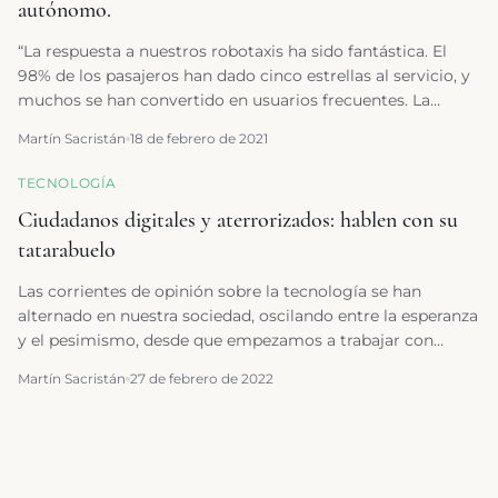
autónomo.
“La respuesta a nuestros robotaxis ha sido fantástica. El
98% de los pasajeros han dado cinco estrellas al servicio, y
muchos se han convertido en usuarios frecuentes. La
tecnología autónoma es algo muy atractivo, pero en
Martín Sacristán
18 de febrero de 2021
última instancia lo que importa es llegar del punto A al
punto B de forma segura y cómoda, y eso es lo que
TECNOLOGÍA
ofrecemos”.
Ciudadanos digitales y aterrorizados: hablen con su
tatarabuelo
Las corrientes de opinión sobre la tecnología se han
alternado en nuestra sociedad, oscilando entre la esperanza
y el pesimismo, desde que empezamos a trabajar con
máquinas. Ahora, convertidos en ciudadanos digitales por
Martín Sacristán
27 de febrero de 2022
esas nuevas formas de relacionarnos con las empresas, la
administración, y el ocio, vuelve a predominar el miedo.