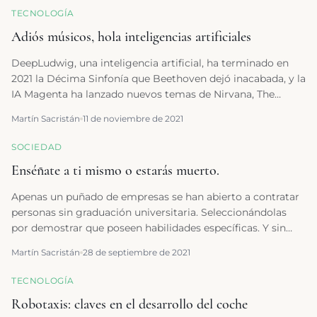
sigáis leyendo. Si , por el contrario, lo que piensas es … yo sé
TECNOLOGÍA
mucho de esto no creo que en un artículo me cuenten
Adiós músicos, hola inteligencias artificiales
nada nuevo, ¡¡por favor, contacta con nosotros para hacer
crecer la Comunidad!!
DeepLudwig, una inteligencia artificial, ha terminado en
2021 la Décima Sinfonía que Beethoven dejó inacabada, y la
IA Magenta ha lanzado nuevos temas de Nirvana, The
Doors, Beatles o Amy Winehouse.
Martín Sacristán
11 de noviembre de 2021
SOCIEDAD
Enséñate a ti mismo o estarás muerto.
Apenas un puñado de empresas se han abierto a contratar
personas sin graduación universitaria. Seleccionándolas
por demostrar que poseen habilidades específicas. Y sin
que importe dónde o cómo las han adquirido.
Martín Sacristán
28 de septiembre de 2021
TECNOLOGÍA
Robotaxis: claves en el desarrollo del coche