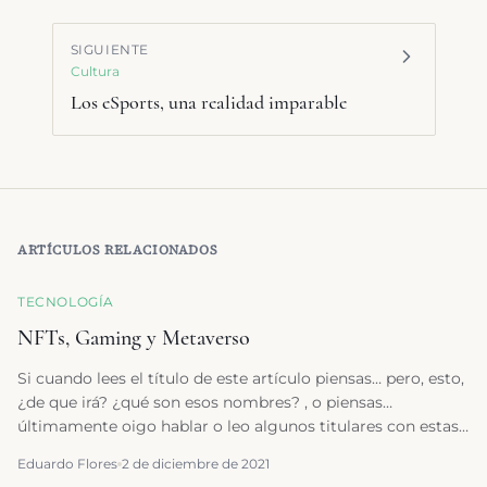
SIGUIENTE
Cultura
Los eSports, una realidad imparable
ARTÍCULOS RELACIONADOS
TECNOLOGÍA
NFTs, Gaming y Metaverso
Si cuando lees el título de este artículo piensas… pero, esto,
¿de que irá? ¿qué son esos nombres? , o piensas…
últimamente oigo hablar o leo algunos titulares con estas
palabras, pero no me queda claro de qué se trata y cómo
Eduardo Flores
2 de diciembre de 2021
me afecta, entonces creemos que merece la pena que