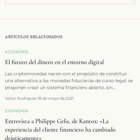
ARTÍCULOS RELACIONADOS
ECONOMÍA
El futuro del dinero en el entorno digital
Las criptomonedas nacen con el propósito de constituir
una alternativa a las monedas fiduciarias de curso legal: se
proponen crear un sistema financiero abierto, sin
autoridades o instituciones centrales, capaz de garantizar el
Víctor Rodríguez
18 de mayo de 2021
anonimato, ejercer un control estricto sobre la oferta
monetaria y ser totalmente transparente respecto de su
ECONOMÍA
flujo de transacciones.
Entrevista a Philippe Gelis, de Kantox: «La
experiencia del cliente financiero ha cambiado
drásticamente»