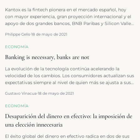
Kantox es la fintech pionera en el mercado español, hoy
con mayor experiencia, gran proyección internacional y el
apoyo de dos grandes bancos, BNB Paribas y Silicon Valley
Bank. Presta servicios a empresas con compraventas
Philippe Gelis
18 de mayo de 2021
internacionales, y es una de las pioneras en el mercado
fintech de nuestro país. Hemos hecho una doble entrevista
ECONOMÍA
a su fundador y CEO, Philippe Gelis. En esta primera
Banking is necessary, banks are not
hablamos del sector fintech, sus perspectivas de futuro y
los consejos a quienes quieran emprender en este sector.
La evolución de la tecnología continúa acelerando la
velocidad de los cambios. Los consumidores actualizan sus
expectativas siempre al nivel de quien más se ajusta a sus
necesidades. Al de quien mejor les entiende, aquel que es
Gustavo Vinacua
18 de mayo de 2021
capaz de personalizar sus productos y servicios al máximo
y de hacerles la vida más sencilla, más conveniente, más
ECONOMÍA
feliz. Los que no cumplen estas expectativas se ven
Desaparición del dinero en efectivo: la imposición de
forzados a ponerse al nivel, o asumir que serán relegados. Y
es en este segundo grupo donde están hoy la mayor parte
una elección innecesaria
de los bancos. El de quienes no definen las expectativas de
El éxito global del dinero en efectivo radica en dos de sus
los clientes, ni se ponen al día, ni pelean por mantenerse