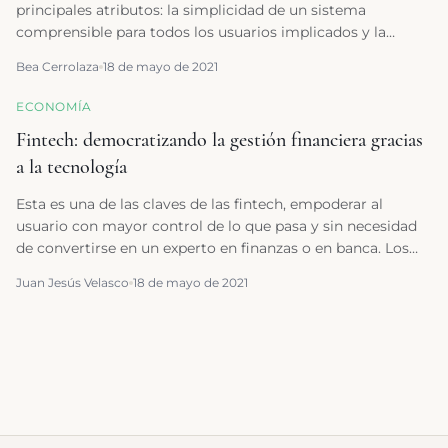
principales atributos: la simplicidad de un sistema
relevantes.
comprensible para todos los usuarios implicados y la
universalidad de éste.
Bea Cerrolaza
18 de mayo de 2021
ECONOMÍA
Fintech: democratizando la gestión financiera gracias
a la tecnología
Esta es una de las claves de las fintech, empoderar al
usuario con mayor control de lo que pasa y sin necesidad
de convertirse en un experto en finanzas o en banca. Los
algoritmos son los que guían y ayudan en pos de
Juan Jesús Velasco
18 de mayo de 2021
conseguir un mejor control del dinero y, si es posible,
ofrecer mejores condiciones o rentabilidades a los usuarios
e, incluso, pensar en su jubilación.