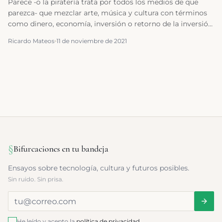
Parece -o la piratería trata por todos los medios de que
parezca- que mezclar arte, música y cultura con términos
como dinero, economía, inversión o retorno de la inversión
es algo nocivo, algo sucio. Pero es falso.
Ricardo Mateos
11 de noviembre de 2021
§
Bifurcaciones en tu bandeja
Ensayos sobre tecnología, cultura y futuros posibles.
Sin ruido. Sin prisa.
He leído y acepto la
política de privacidad