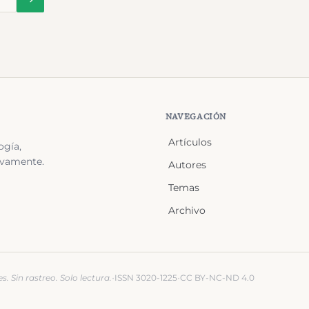
NAVEGACIÓN
Artículos
ogía,
ivamente.
Autores
Temas
Archivo
·
·
s. Sin rastreo. Solo lectura.
ISSN 3020-1225
CC BY-NC-ND 4.0