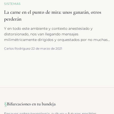
SISTEMAS
La carne en el punto de mira: unos ganarán, otros
perderán
Y en todo este ambiente y contexto anestesiado y
distorsionado, nos van llegando mensajes
milimétricamente dirigidos y orquestados por no muchas
manos en contra o a favor de determinadas creencias.
Carlos Rodríguez
22 de marzo de 2021
§
Bifurcaciones en tu bandeja
Ensayos sobre tecnología, cultura y futuros posibles.