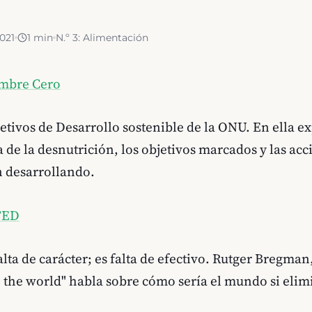
021
1
min
N.º
3
:
Alimentación
mbre Cero
jetivos de Desarrollo sostenible de la ONU. En ella e
 de la desnutrición, los objetivos marcados y las ac
 desarrollando.
TED
lta de carácter; es falta de efectivo. Rutger Bregman
 the world" habla sobre cómo sería el mundo si eli