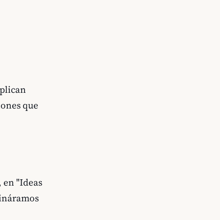
xplican
ciones que
, en "Ideas
mináramos