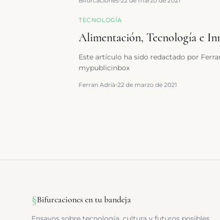
Bifurcaciones
22 de marzo de 2021
TECNOLOGÍA
Alimentación, Tecnología e In
Este artículo ha sido redactado por Ferra
mypublicinbox
Ferran Adrià
22 de marzo de 2021
§
Bifurcaciones en tu bandeja
Ensayos sobre tecnología, cultura y futuros posibles.