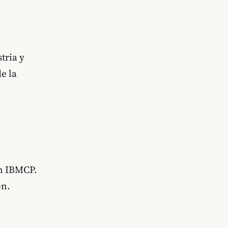
tria y
e la
en IBMCP.
ón.