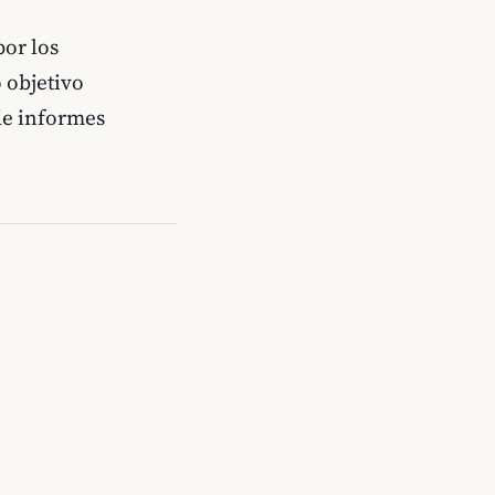
por los
 objetivo
 de informes