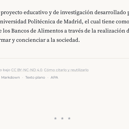
 proyecto educativo y de investigación desarrollado 
Universidad Politécnica de Madrid, el cual tiene como
de los Bancos de Alimentos a través de la realización
rmar y concienciar a la sociedad.
do bajo
CC BY-NC-ND 4.0
.
Cómo citarlo y reutilizarlo
Markdown
·
Texto plano
·
APA