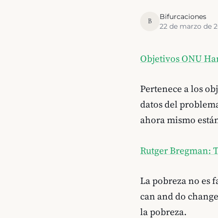
Bifurcaciones
B
22 de marzo de 2
Objetivos ONU Ha
Pertenece a los ob
datos del problema
ahora mismo están
Rutger Bregman: 
La pobreza no es fa
can and do change
la pobreza.