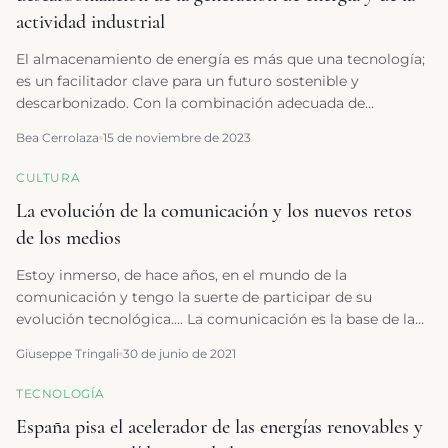
actividad industrial
El almacenamiento de energía es más que una tecnología;
es un facilitador clave para un futuro sostenible y
descarbonizado. Con la combinación adecuada de
innovación, inversión y políticas de apoyo, el
Bea Cerrolaza
15 de noviembre de 2023
almacenamiento energético puede desempeñar un papel
central en la transición hacia un sistema energético más
CULTURA
limpio y eficiente.
La evolución de la comunicación y los nuevos retos
de los medios
Estoy inmerso, de hace años, en el mundo de la
comunicación y tengo la suerte de participar de su
evolución tecnológica…. La comunicación es la base de la
civilización humana. Cuanto más ha circulado y con más
Giuseppe Tringali
30 de junio de 2021
rapidez la comunicación, más ha progresado la civilización.
TECNOLOGÍA
España pisa el acelerador de las energías renovables y