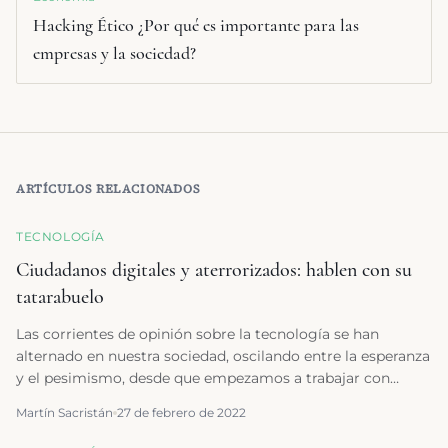
Hacking Ético ¿Por qué es importante para las
empresas y la sociedad?
ARTÍCULOS RELACIONADOS
TECNOLOGÍA
Ciudadanos digitales y aterrorizados: hablen con su
tatarabuelo
Las corrientes de opinión sobre la tecnología se han
alternado en nuestra sociedad, oscilando entre la esperanza
y el pesimismo, desde que empezamos a trabajar con
máquinas. Ahora, convertidos en ciudadanos digitales por
Martín Sacristán
27 de febrero de 2022
esas nuevas formas de relacionarnos con las empresas, la
administración, y el ocio, vuelve a predominar el miedo.