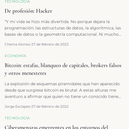
TECNOLOGÍA
De profesión: Hacker
“Y mi vida se hizo más divertida. No porque dejara la
programación, las estructuras de datos, la algorítmica, las
bases de datos o la geometría computacional. Ni mucho
menos. Si no porque en el mundo del hacking todo eso que
Chema Alonso
27 de febrero de 2022
me gustaba se sigue utilizando, pero a otro nivel. Y porque
lo que más engrandece a uno de esos hackers míticos es
ECONOMÍA
que son capaces de poner a jugar juntas todas las
Bitcoin: estafas, blanqueo de capitales, brokers falsos
disciplinas tecnológicas. Y me dio todo en mi vida
profesional. ” Chema Alonso
y otros menesteres
La explosión de esquemas piramidales que han aparecido
desde que surgiese bitcoin es brutal. A estas alturas me
aventuro a afirmar que quien no tiene un conocido tiene
un familiar que conoce a un amigo que ha sido estafado.
Jorge Esclapez
27 de febrero de 2022
TECNOLOGÍA
Ciberamenazas emergentes en los entornos del